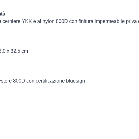
ità
lle cerniere YKK e al nylon 800D con finitura impermeabile priva 
3.0 x 32.5 cm
estere 800D con certificazione bluesign