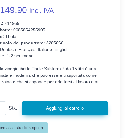
149.90
incl. IVA
.:
414965
barre:
0085854255905
e:
Thule
ticolo del produttore:
3205060
Deutsch, Français, Italiano, English
le:
1-2 settimane
a viaggio ibrida Thule Subterra 2 da 15 litri è una
finata e moderna che può essere trasportata come
o zaino e che si espande per adattarsi al lavoro e ai
Stk.