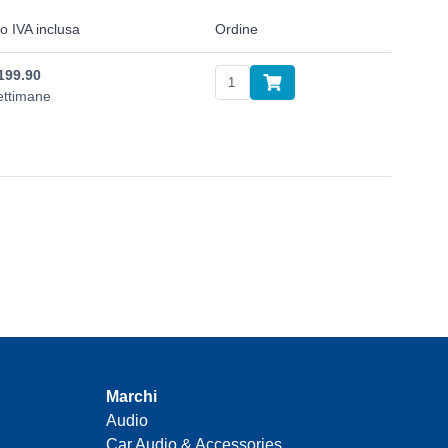
o IVA inclusa
Ordine
199.90
ettimane
Marchi
Audio
Car Audio & Accessories