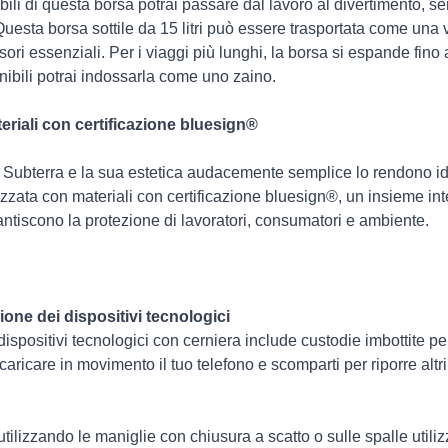
bili di questa borsa potrai passare dal lavoro al divertimento, s
uesta borsa sottile da 15 litri può essere trasportata come una 
ssori essenziali. Per i viaggi più lunghi, la borsa si espande fino a
nibili potrai indossarla come uno zaino.
eriali con certificazione bluesign®
le Subterra e la sua estetica audacemente semplice lo rendono id
zata con materiali con certificazione bluesign®, un insieme inter
antiscono la protezione di lavoratori, consumatori e ambiente.
one dei dispositivi tecnologici
ispositivi tecnologici con cerniera include custodie imbottite pe
aricare in movimento il tuo telefono e scomparti per riporre altri
tilizzando le maniglie con chiusura a scatto o sulle spalle utili