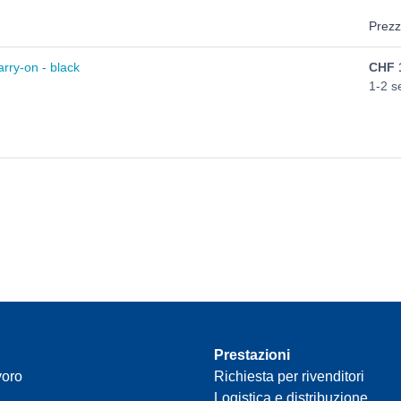
Prezz
rry-on - black
CHF
1-2 s
Prestazioni
voro
Richiesta per rivenditori
Logistica e distribuzione