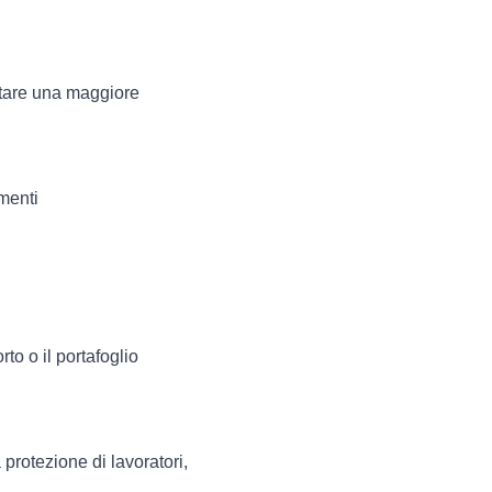
uttare una maggiore
umenti
to o il portafoglio
 protezione di lavoratori,