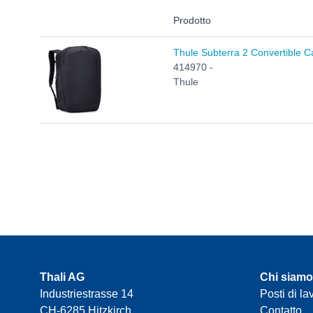
Prodotto
Thule Subterra 2 Convertible Ca
414970 -
Thule
Thali AG
Chi siamo
Industriestrasse 14
Posti di la
CH-6285 Hitzkirch
Contatto