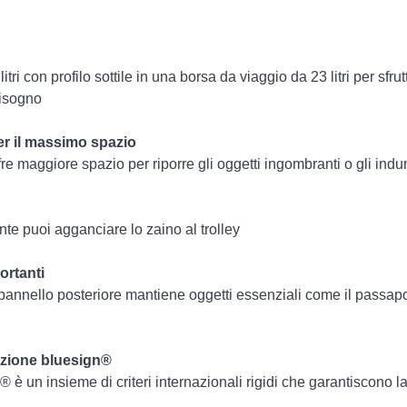
tri con profilo sottile in una borsa da viaggio da 23 litri per sfr
bisogno
er il massimo spazio
fre maggiore spazio per riporre gli oggetti ingombranti o gli ind
te puoi agganciare lo zaino al trolley
ortanti
pannello posteriore mantiene oggetti essenziali come il passapor
cazione bluesign®
® è un insieme di criteri internazionali rigidi che garantiscono la