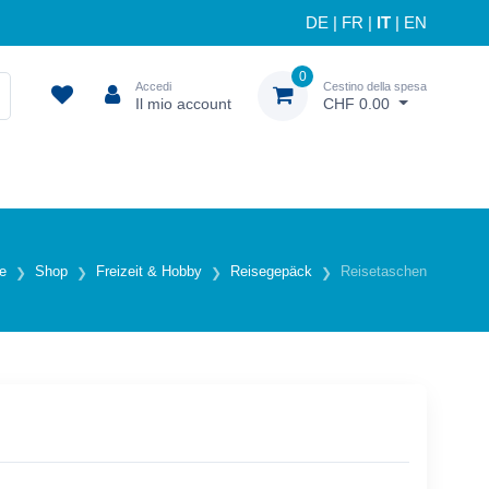
DE
|
FR
|
IT
|
EN
0
Accedi
Cestino della spesa
Il mio account
CHF 0.00
le
Shop
Freizeit & Hobby
Reisegepäck
Reisetaschen