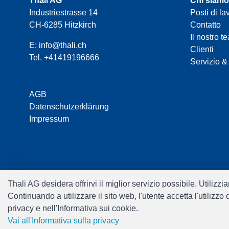
Thali AG
Chi siamo
Industriestrasse 14
Posti di la
CH-6285 Hitzkirch
Contatto
Il nostro t
E:
info@thali.ch
Clienti
Tel.
+41419196666
Servizio &
AGB
Datenschutzerklärung
Impressum
Thali AG desidera offrirvi il miglior servizio possibile. Utiliz
Continuando a utilizzare il sito web, l'utente accetta l'utilizz
privacy e nell'Informativa sui cookie.
Vai all'Informativa sulla privacy