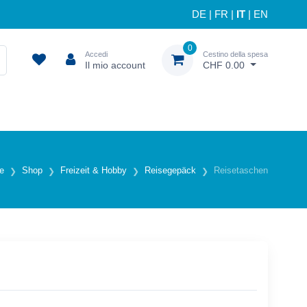
DE
|
FR
|
IT
|
EN
0
Accedi
Cestino della spesa
Il mio account
CHF 0.00
le
Shop
Freizeit & Hobby
Reisegepäck
Reisetaschen