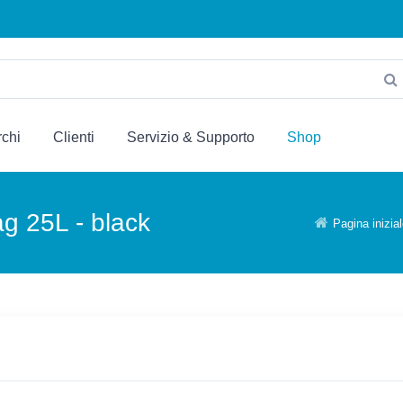
chi
Clienti
Servizio & Supporto
Shop
g 25L - black
Pagina inizia