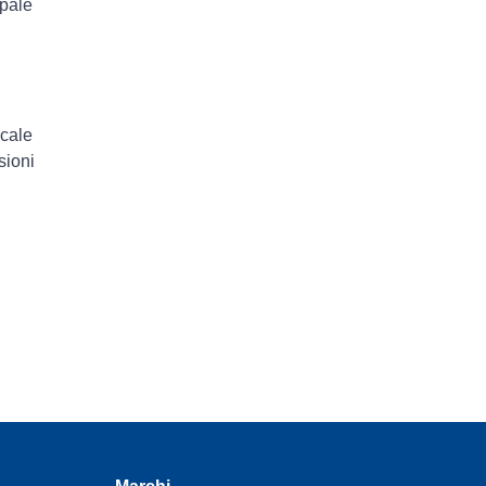
ipale
icale
sioni