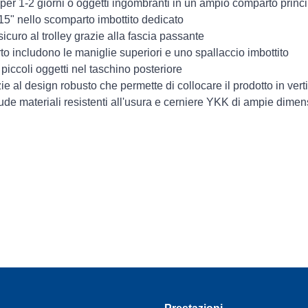
ti per 1-2 giorni o oggetti ingombranti in un ampio comparto princ
 15" nello scomparto imbottito dedicato
curo al trolley grazie alla fascia passante
rto includono le maniglie superiori e uno spallaccio imbottito
iccoli oggetti nel taschino posteriore
ie al design robusto che permette di collocare il prodotto in vert
lude materiali resistenti all'usura e cerniere YKK di ampie dimen