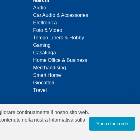
Marchi
Audio
Car Audio & Accessories
Elettronica
Foto & Video
Tempo Libero & Hobby
Gaming
Casalinga
Home Office & Business
Merchandising
Smart Home
Giocattoli
Travel
igliorare continuamente il nostro sito web.
 contenute nella nostra Informativa sulla
Sono d'accordo