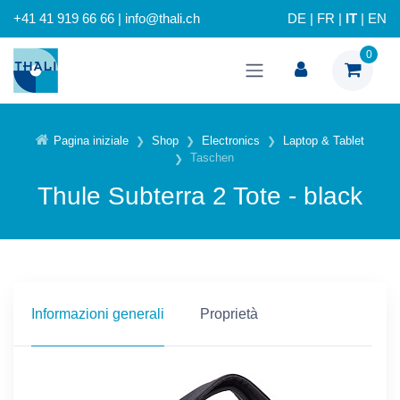
+41 41 919 66 66 | info@thali.ch
DE
|
FR
|
IT
|
EN
0
Pagina iniziale
Shop
Electronics
Laptop & Tablet
Taschen
Thule Subterra 2 Tote - black
Informazioni generali
Proprietà