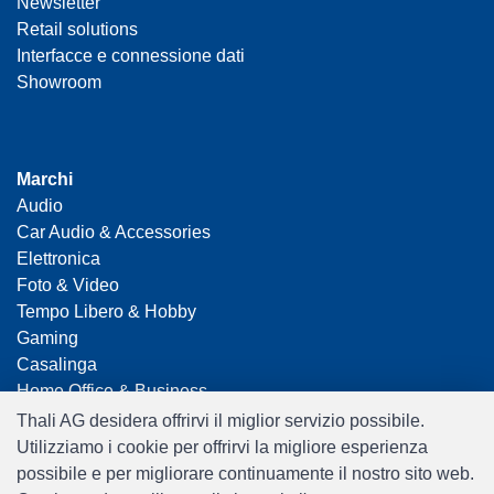
Newsletter
Retail solutions
Interfacce e connessione dati
Showroom
Marchi
Audio
Car Audio & Accessories
Elettronica
Foto & Video
Tempo Libero & Hobby
Gaming
Casalinga
Home Office & Business
Merchandising
Thali AG desidera offrirvi il miglior servizio possibile.
Smart Home
Utilizziamo i cookie per offrirvi la migliore esperienza
Giocattoli
possibile e per migliorare continuamente il nostro sito web.