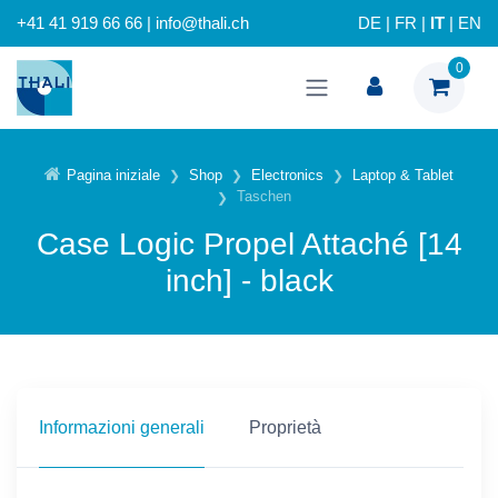
+41 41 919 66 66 | info@thali.ch
DE
|
FR
|
IT
|
EN
0
Pagina iniziale
Shop
Electronics
Laptop & Tablet
Taschen
Case Logic Propel Attaché [14
inch] - black
Informazioni generali
Proprietà