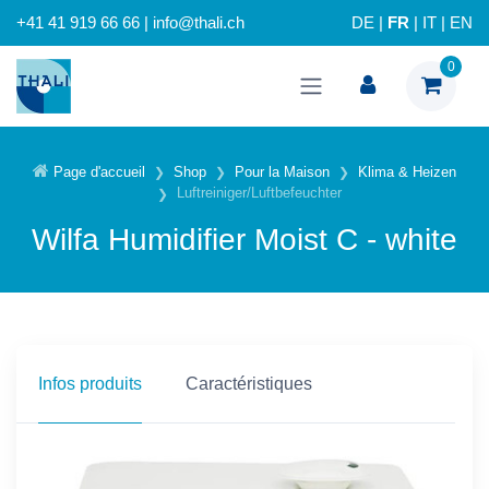
+41 41 919 66 66 | info@thali.ch
DE
|
FR
|
IT
|
EN
0
Page d'accueil
Shop
Pour la Maison
Klima & Heizen
Luftreiniger/Luftbefeuchter
Wilfa Humidifier Moist C - white
Infos produits
Caractéristiques