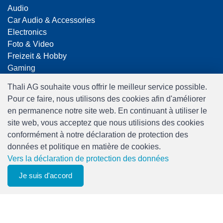
Audio
Car Audio & Accessories
Electronics
Foto & Video
Freizeit & Hobby
Gaming
Haushalt
Thali AG souhaite vous offrir le meilleur service possible.
Home Office & Business
Pour ce faire, nous utilisons des cookies afin d'améliorer
Merchandising
en permanence notre site web. En continuant à utiliser le
Smart Home
site web, vous acceptez que nous utilisions des cookies
Spielwaren
conformément à notre déclaration de protection des
Travel
données et politique en matière de cookies.
Vers la déclaration de protection des données
Je suis d'accord
0
Liste de suivi
Menu
CHF 0.00
Software:
Rent-a-Shop.ch