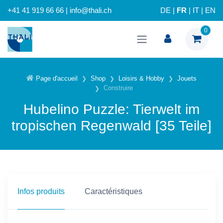
+41 41 919 66 66 | info@thali.ch
DE
|
FR
|
IT
|
EN
0
Page d'accueil
Shop
Loisirs & Hobby
Jouets
Construire
Hubelino Puzzle: Tierwelt im
tropischen Regenwald [35 Teile]
Infos produits
Caractéristiques