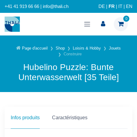
+41 41 919 66 66 | info@thali.ch
DE
|
FR
|
IT
|
EN
0
Page d'accueil
Shop
Loisirs & Hobby
Jouets
Construire
Hubelino Puzzle: Bunte
Unterwasserwelt [35 Teile]
Infos produits
Caractéristiques