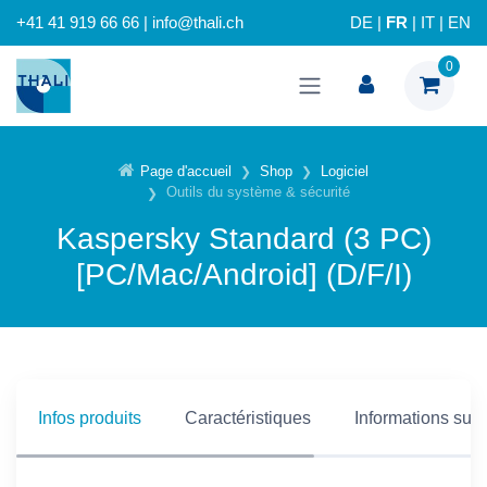
+41 41 919 66 66 | info@thali.ch
DE
|
FR
|
IT
|
EN
0
Page d'accueil
Shop
Logiciel
Outils du système & sécurité
Kaspersky Standard (3 PC)
[PC/Mac/Android] (D/F/I)
Infos produits
Caractéristiques
Informations supp