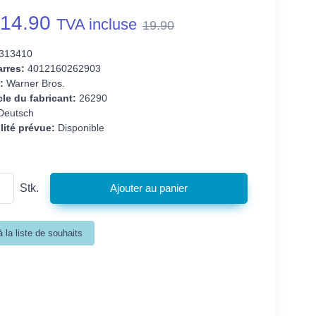
14.90
TVA incluse
19.90
313410
rres:
4012160262903
:
Warner Bros.
cle du fabricant:
26290
eutsch
lité prévue:
Disponible
Stk.