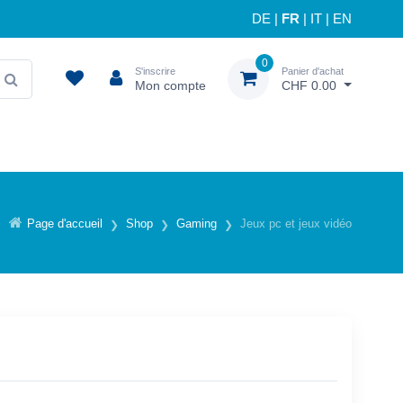
DE
|
FR
|
IT
|
EN
0
S'inscrire
Panier d'achat
Mon compte
CHF 0.00
Page d'accueil
Shop
Gaming
Jeux pc et jeux vidéo