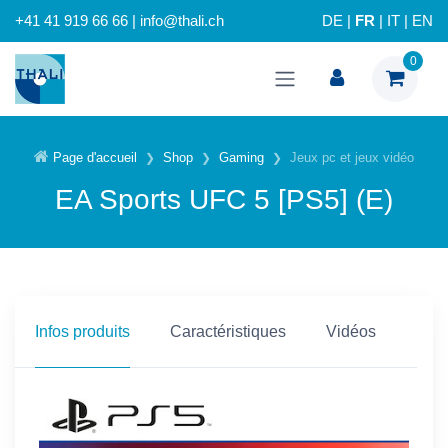
+41 41 919 66 66 | info@thali.ch
DE
|
FR
|
IT
|
EN
0
Page d'accueil
Shop
Gaming
Jeux pc et jeux vidéo
EA Sports UFC 5 [PS5] (E)
Infos produits
Caractéristiques
Vidéos