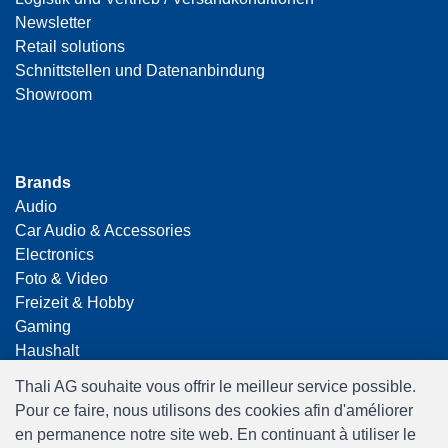
Newsletter
Retail solutions
Schnittstellen und Datenanbindung
Showroom
Brands
Audio
Car Audio & Accessories
Electronics
Foto & Video
Freizeit & Hobby
Gaming
Haushalt
Home Office & Business
Thali AG souhaite vous offrir le meilleur service possible.
Merchandising
Pour ce faire, nous utilisons des cookies afin d'améliorer
Smart Home
en permanence notre site web. En continuant à utiliser le
Spielwaren