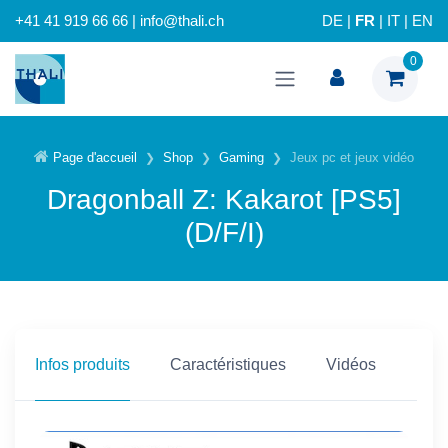
+41 41 919 66 66 | info@thali.ch
DE
|
FR
|
IT
|
EN
0
Page d'accueil
Shop
Gaming
Jeux pc et jeux vidéo
Dragonball Z: Kakarot [PS5]
(D/F/I)
Infos produits
Caractéristiques
Vidéos