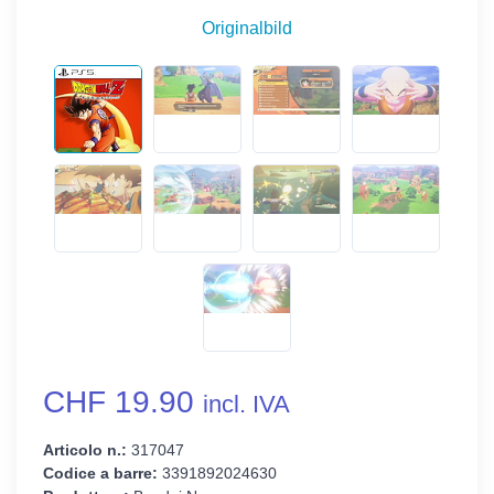
Originalbild
CHF 19.90
incl. IVA
Articolo n.:
317047
Codice a barre:
3391892024630