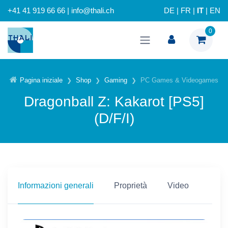
+41 41 919 66 66 | info@thali.ch
DE
|
FR
|
IT
|
EN
0
Pagina iniziale
Shop
Gaming
PC Games & Videogames
Dragonball Z: Kakarot [PS5]
(D/F/I)
Informazioni generali
Proprietà
Video