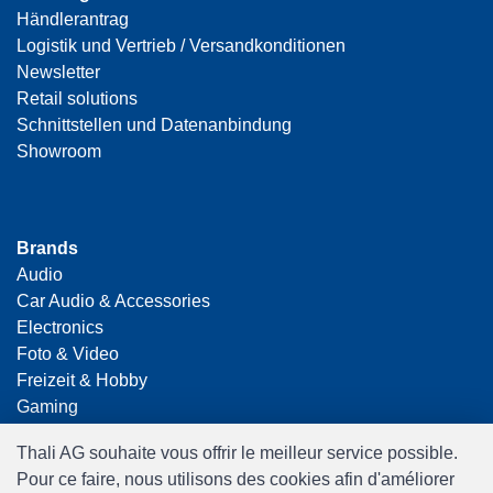
Händlerantrag
Logistik und Vertrieb / Versandkonditionen
Newsletter
Retail solutions
Schnittstellen und Datenanbindung
Showroom
Brands
Audio
Car Audio & Accessories
Electronics
Foto & Video
Freizeit & Hobby
Gaming
Haushalt
Thali AG souhaite vous offrir le meilleur service possible.
Home Office & Business
Pour ce faire, nous utilisons des cookies afin d'améliorer
Merchandising