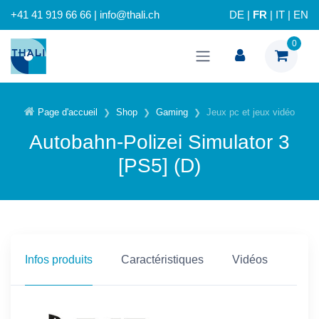
+41 41 919 66 66 | info@thali.ch
DE
|
FR
|
IT
|
EN
0
Page d'accueil
Shop
Gaming
Jeux pc et jeux vidéo
Autobahn-Polizei Simulator 3
[PS5] (D)
Infos produits
Caractéristiques
Vidéos