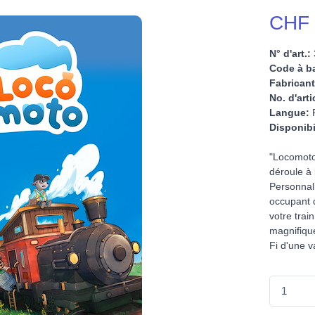
CHF 
N° d'art.:
Code à ba
Fabricant
No. d'arti
Langue:
F
Disponibi
"Locomoto 
déroule à 
Personnali
occupant 
votre trai
magnifiqu
Fi d'une v