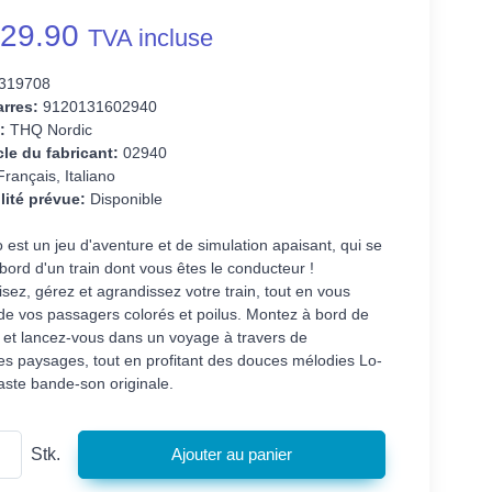
29.90
TVA incluse
319708
rres:
9120131602940
:
THQ Nordic
cle du fabricant:
02940
rançais, Italiano
lité prévue:
Disponible
est un jeu d'aventure et de simulation apaisant, qui se
bord d'un train dont vous êtes le conducteur !
sez, gérez et agrandissez votre train, tout en vous
de vos passagers colorés et poilus. Montez à bord de
n et lancez-vous dans un voyage à travers de
es paysages, tout en profitant des douces mélodies Lo-
aste bande-son originale.
Stk.