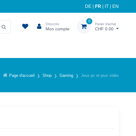
DE
|
FR
|
IT
|
EN
0
S'inscrire
Panier d'achat
Mon compte
CHF 0.00
Page d'accueil
Shop
Gaming
Jeux pc et jeux vidéo