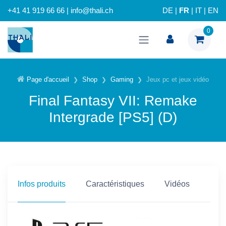
+41 41 919 66 66 | info@thali.ch
DE
|
FR
|
IT
|
EN
0
Page d'accueil
Shop
Gaming
Jeux pc et jeux vidéo
Final Fantasy VII: Remake
Intergrade [PS5] (D)
Infos produits
Caractéristiques
Vidéos