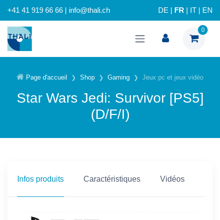
+41 41 919 66 66 | info@thali.ch
DE
|
FR
|
IT
|
EN
0
Page d'accueil
Shop
Gaming
Jeux pc et jeux vidéo
Star Wars Jedi: Survivor [PS5]
(D/F/I)
Infos produits
Caractéristiques
Vidéos