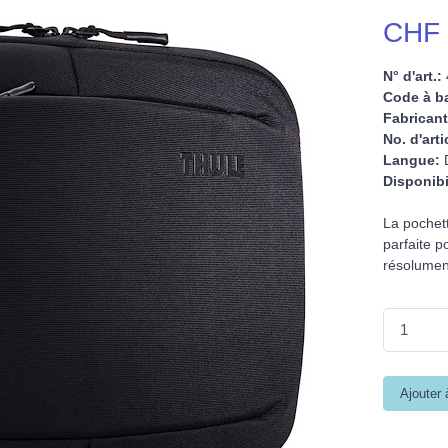
CHF 
N° d'art.:
Code à ba
Fabricant
No. d'arti
Langue:
D
Disponibi
La pochett
parfaite p
résolumen