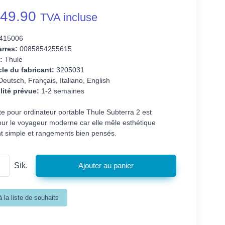
49.90
TVA incluse
415006
rres:
0085854255615
:
Thule
cle du fabricant:
3205031
eutsch, Français, Italiano, English
lité prévue:
1-2 semaines
e pour ordinateur portable Thule Subterra 2 est
our le voyageur moderne car elle mêle esthétique
t simple et rangements bien pensés.
Stk.