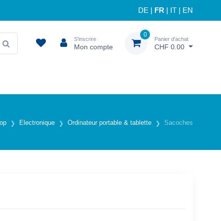
DE
|
FR
|
IT
|
EN
0
S'inscrire
Panier d'achat
Mon compte
CHF 0.00
op
Electronique
Ordinateur portable & tablette
Sacoches