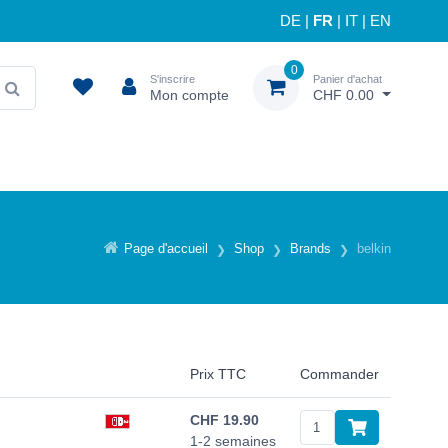
DE
|
FR
|
IT
|
EN
0
S'inscrire
Panier d'achat
Mon compte
CHF 0.00
Page d'accueil
Shop
Brands
belkin
Prix TTC
Commander
CHF
19.90
1-2 semaines