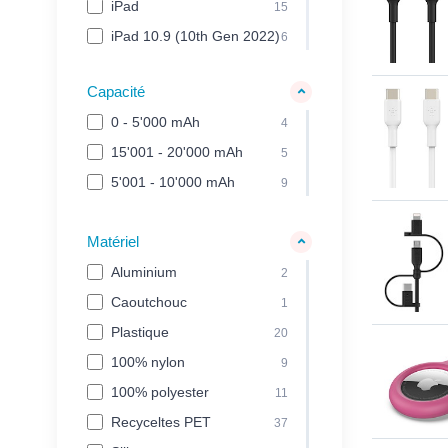
iPad
15
iPad 10.9 (10th Gen 2022)
6
iPad Air
3
Capacité
iPad mini
7
0 - 5'000 mAh
4
iPhone
4
15'001 - 20'000 mAh
5
iPhone 11
8
5'001 - 10'000 mAh
9
iPhone 11 Pro
8
iPhone 11 Pro Max
8
Matériel
iPhone 12 / 12 Pro
19
Aluminium
2
iPhone 12 mini
19
Caoutchouc
1
iPhone 12 Pro Max
19
Plastique
20
iPhone 13
24
100% nylon
9
iPhone 13 mini
24
100% polyester
11
iPhone 13 Pro
24
Recyceltes PET
37
iPhone 13 Pro Max
24