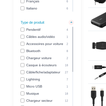
Français
6
Italiano
6
Type de produit
Pendentif
4
Câbles audio/vidéo
1
Accessoires pour voiture
2
Bluetooth
8
Chargeur voiture
2
Casque à écouteurs
18
Câble/fiche/adaptateur
27
Lightning
7
Micro USB
1
Musique
18
Chargeur secteur
12