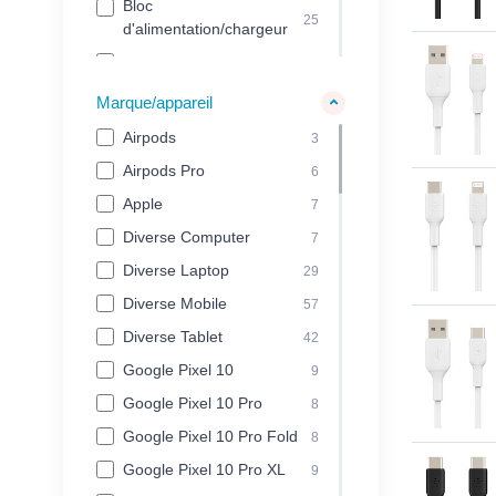
Bloc
25
d'alimentation/chargeur
Powerbank
18
Porte-clès
4
Marque/appareil
Film protecteur/verre de
Airpods
3
1
protection
Airpods Pro
6
Housse de protection
6
Apple
7
Électricité
24
Diverse Computer
7
USB
28
Diverse Laptop
29
USB 2.0
4
Diverse Mobile
57
USB-C
34
Diverse Tablet
42
Câblé
3
Google Pixel 10
9
Casque à écouteurs
1
Google Pixel 10 Pro
gaming câblée
8
Google Pixel 10 Pro Fold
Sans fil
8
18
Google Pixel 10 Pro XL
Accessoires
9
5