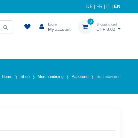
DE
|
FR
|
IT
|
EN
0
Log in
Shopping cart
My account
CHF 0.00
Home
Shop
Merchandising
Papeterie
Schreibwaren