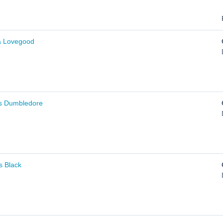
na Lovegood
bus Dumbledore
us Black