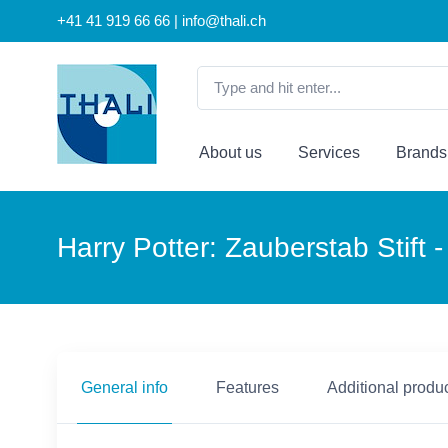
+41 41 919 66 66 | info@thali.ch
About us
Services
Brands
Harry Potter: Zauberstab Stift
General info
Features
Additional produc