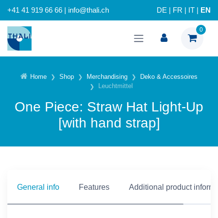
+41 41 919 66 66 | info@thali.ch
DE
|
FR
|
IT
|
EN
0
Home
Shop
Merchandising
Deko & Accessoires
Leuchtmittel
One Piece: Straw Hat Light-Up
[with hand strap]
General info
Features
Additional product inform