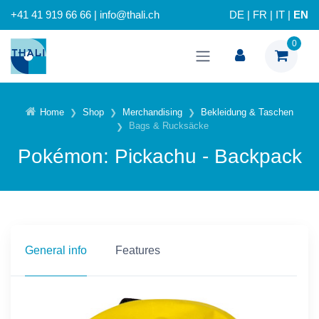
+41 41 919 66 66 | info@thali.ch
DE
|
FR
|
IT
|
EN
0
Home
Shop
Merchandising
Bekleidung & Taschen
Bags & Rucksäcke
Pokémon: Pickachu - Backpack
General info
Features