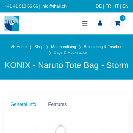
+41 41 919 66 66 | info@thali.ch
DE
|
FR
|
IT
|
EN
0
Home
Shop
Merchandising
Bekleidung & Taschen
Bags & Rucksäcke
KONIX - Naruto Tote Bag - Storm
General info
Features