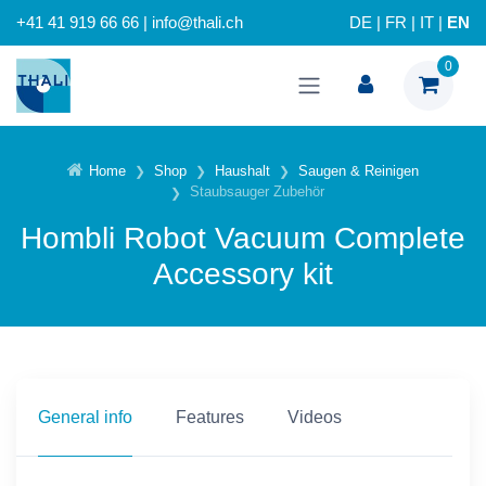
+41 41 919 66 66 | info@thali.ch
DE
|
FR
|
IT
|
EN
0
Home
Shop
Haushalt
Saugen & Reinigen
Staubsauger Zubehör
Hombli Robot Vacuum Complete
Accessory kit
General info
Features
Videos