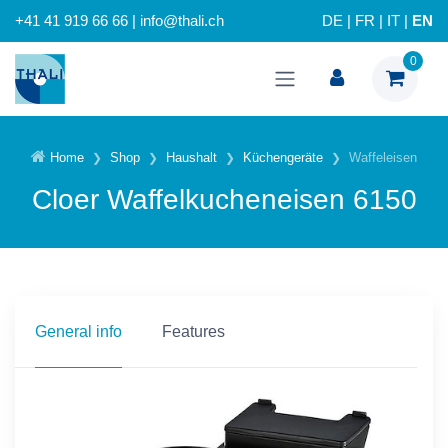
+41 41 919 66 66 | info@thali.ch
DE
|
FR
|
IT
|
EN
0
Home
Shop
Haushalt
Küchengeräte
Waffeleisen
Cloer Waffelkucheneisen 6150
General info
Features