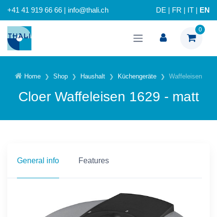
+41 41 919 66 66 | info@thali.ch
DE
|
FR
|
IT
|
EN
0
Home
Shop
Haushalt
Küchengeräte
Waffeleisen
Cloer Waffeleisen 1629 - matt
General info
Features