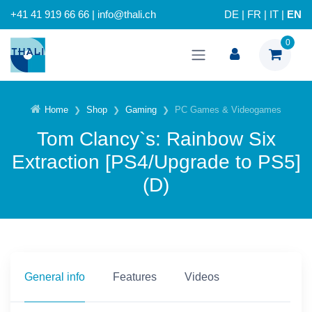
+41 41 919 66 66 | info@thali.ch
DE
|
FR
|
IT
|
EN
0
Home
Shop
Gaming
PC Games & Videogames
Tom Clancy`s: Rainbow Six
Extraction [PS4/Upgrade to PS5]
(D)
General info
Features
Videos