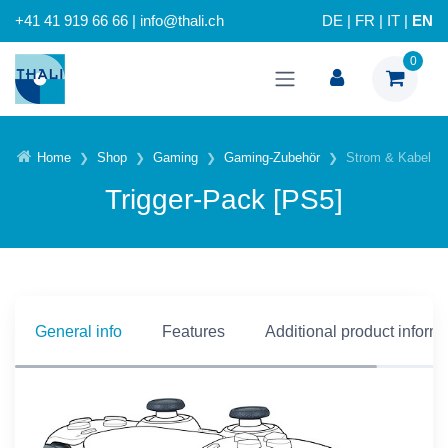
+41 41 919 66 66 | info@thali.ch
DE
|
FR
|
IT
|
EN
0
Home
Shop
Gaming
Gaming-Zubehör
Strom & Kabel
Trigger-Pack [PS5]
General info
Features
Additional product inform