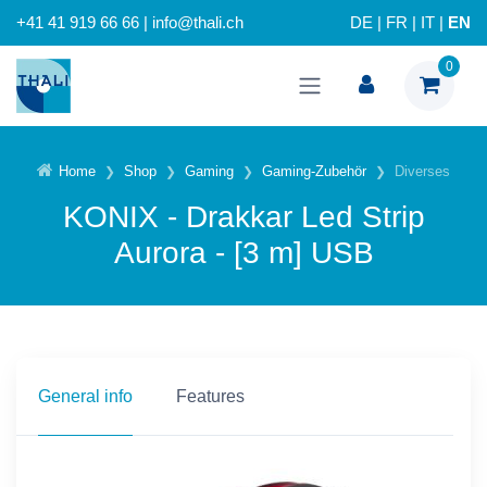
+41 41 919 66 66 | info@thali.ch
DE
|
FR
|
IT
|
EN
0
Home
Shop
Gaming
Gaming-Zubehör
Diverses
KONIX - Drakkar Led Strip
Aurora - [3 m] USB
General info
Features