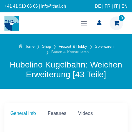
+41 41 919 66 66 | info@thali.ch
DE
|
FR
|
IT
|
EN
0
Home
Shop
Freizeit & Hobby
Spielwaren
Bauen & Konstruieren
Hubelino Kugelbahn: Weichen
Erweiterung [43 Teile]
General info
Features
Videos