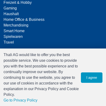
Freizeit & Hobby
Gaming
Haushalt
Home Office & Business
Merchandising
Smart Home
Spielwaren
Travel
Thali AG would like to offer you the best
possible service. We use cookies to provide
you with the best possible experience and to
continually improve our website. By
continuing to use the website, you agree to
I agree
Software:
Rent-a-Shop.ch
our use of cookies in accordance with the
explanation in our Privacy Policy and Cookie
Policy.
0
Go to Privacy Policy
watch list
Menu
CHF 0.00