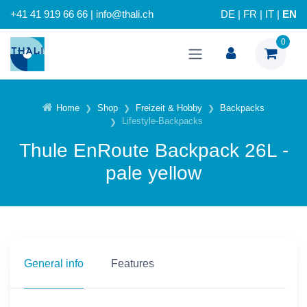
+41 41 919 66 66 | info@thali.ch
DE
|
FR
|
IT
|
EN
0
Home
Shop
Freizeit & Hobby
Backpacks
Lifestyle-Backpacks
Thule EnRoute Backpack 26L -
pale yellow
General info
Features