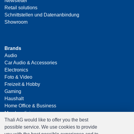
Newsletter
Retail solutions
Schnittstellen und Datenanbindung
Showroom
Brands
Audio
Car Audio & Accessories
Electronics
Foto & Video
Freizeit & Hobby
Gaming
Haushalt
Home Office & Business
Merchandising
Thali AG would like to offer you the best
Smart Home
possible service. We use cookies to provide
Spielwaren