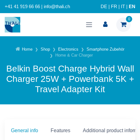
+41 41 919 66 66 | info@thali.ch
DE
|
FR
|
IT
|
EN
0
Home
Shop
Electronics
Smartphone Zubehör
Home & Car Charger
Belkin Boost Charge Hybrid Wall
Charger 25W + Powerbank 5K +
Travel Adapter Kit
General info
Features
Additional product inform