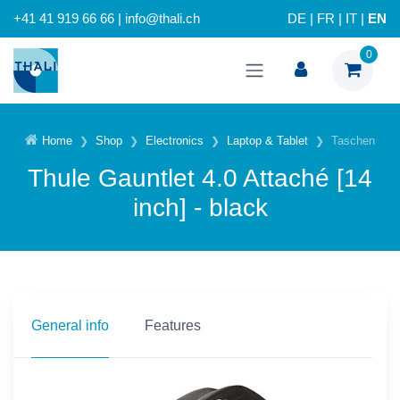
+41 41 919 66 66 | info@thali.ch
DE
|
FR
|
IT
|
EN
0
Home
Shop
Electronics
Laptop & Tablet
Taschen
Thule Gauntlet 4.0 Attaché [14
inch] - black
General info
Features