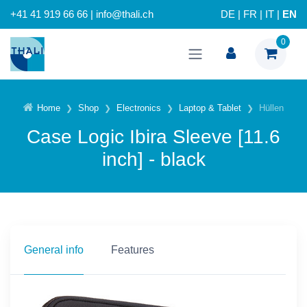
+41 41 919 66 66 | info@thali.ch
DE
|
FR
|
IT
|
EN
0
Home
Shop
Electronics
Laptop & Tablet
Hüllen
Case Logic Ibira Sleeve [11.6
inch] - black
General info
Features