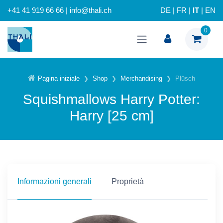
+41 41 919 66 66 | info@thali.ch
DE
|
FR
|
IT
|
EN
0
Pagina iniziale
Shop
Merchandising
Plüsch
Squishmallows Harry Potter:
Harry [25 cm]
Informazioni generali
Proprietà