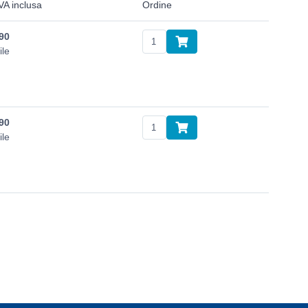
VA inclusa
Ordine
90
ile
90
ile