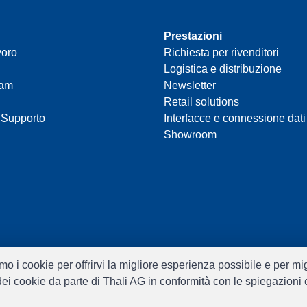
Prestazioni
voro
Richiesta per rivenditori
Logistica e distribuzione
eam
Newsletter
Retail solutions
 Supporto
Interfacce e connessione dati
Showroom
ziamo i cookie per offrirvi la migliore esperienza possibile e per m
o dei cookie da parte di Thali AG in conformità con le spiegazioni