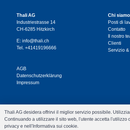
Thali AG
Chi siamo
Industriestrasse 14
Posti di la
CH-6285 Hitzkirch
Contatto
Il nostro t
E:
info@thali.ch
Clienti
Tel.
+41419196666
Servizio &
AGB
Datenschutzerklärung
Impressum
Thali AG desidera offrirvi il miglior servizio possibile. Utiliz
Continuando a utilizzare il sito web, l'utente accetta l'utilizz
privacy e nell'Informativa sui cookie.