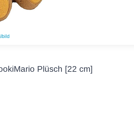
lbild
ookiMario Plüsch [22 cm]