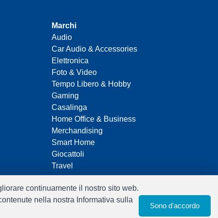
Marchi
Audio
Car Audio & Accessories
Elettronica
Foto & Video
Tempo Libero & Hobby
Gaming
Casalinga
Home Office & Business
Merchandising
Smart Home
Giocattoli
Travel
igliorare continuamente il nostro sito web.
 contenute nella nostra Informativa sulla
Sono d'accordo