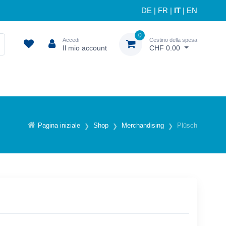
DE
|
FR
|
IT
|
EN
0
Accedi
Cestino della spesa
Il mio account
CHF 0.00
Pagina iniziale
Shop
Merchandising
Plüsch