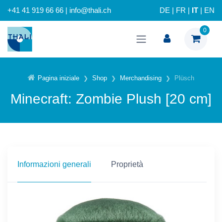
+41 41 919 66 66 | info@thali.ch
DE
|
FR
|
IT
|
EN
0
Pagina iniziale
Shop
Merchandising
Plüsch
Minecraft: Zombie Plush [20 cm]
Informazioni generali
Proprietà