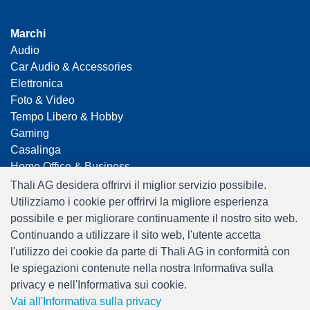
Marchi
Audio
Car Audio & Accessories
Elettronica
Foto & Video
Tempo Libero & Hobby
Gaming
Casalinga
Home Office & Business
Merchandising
Thali AG desidera offrirvi il miglior servizio possibile.
Smart Home
Utilizziamo i cookie per offrirvi la migliore esperienza
Giocattoli
possibile e per migliorare continuamente il nostro sito web.
Travel
Continuando a utilizzare il sito web, l'utente accetta
l'utilizzo dei cookie da parte di Thali AG in conformità con
le spiegazioni contenute nella nostra Informativa sulla
privacy e nell'Informativa sui cookie.
Vai all'Informativa sulla privacy