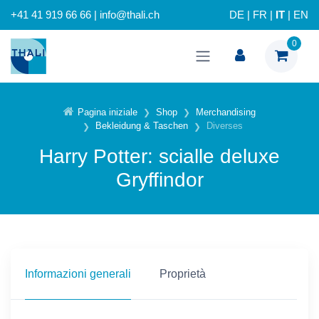
+41 41 919 66 66 | info@thali.ch
DE
|
FR
|
IT
|
EN
0
Pagina iniziale
Shop
Merchandising
Bekleidung & Taschen
Diverses
Harry Potter: scialle deluxe
Gryffindor
Informazioni generali
Proprietà