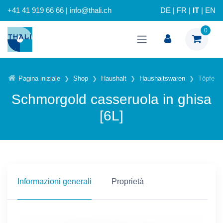
+41 41 919 66 66 | info@thali.ch
DE
|
FR
|
IT
|
EN
0
Pagina iniziale
Shop
Haushalt
Haushaltswaren
Töpfe
Schmorgold casseruola in ghisa
[6L]
Informazioni generali
Proprietà