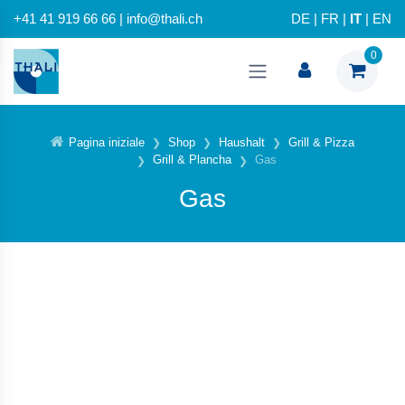
+41 41 919 66 66 | info@thali.ch
DE
|
FR
|
IT
|
EN
0
Pagina iniziale
Shop
Haushalt
Grill & Pizza
Grill & Plancha
Gas
Gas