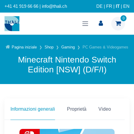
+41 41 919 66 66 | info@thali.ch
DE
|
FR
|
IT
|
EN
0
Pagina iniziale
Shop
Gaming
PC Games & Videogames
Minecraft Nintendo Switch
Edition [NSW] (D/F/I)
Informazioni generali
Proprietà
Video