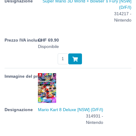
Super Mario 3D World + Bowser`s Fury [NSW]
(D/F/I)
314217 -
Nintendo
CHF
69.90
Disponibile
Mario Kart 8 Deluxe [NSW] (D/F/I)
314931 -
Nintendo