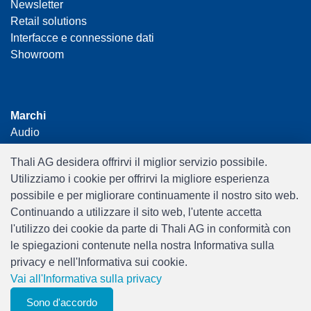
Newsletter
Retail solutions
Interfacce e connessione dati
Showroom
Marchi
Audio
Car Audio & Accessories
Thali AG desidera offrirvi il miglior servizio possibile.
Elettronica
Utilizziamo i cookie per offrirvi la migliore esperienza
Foto & Video
possibile e per migliorare continuamente il nostro sito web.
Tempo Libero & Hobby
Continuando a utilizzare il sito web, l'utente accetta
Gaming
l'utilizzo dei cookie da parte di Thali AG in conformità con
Casalinga
le spiegazioni contenute nella nostra Informativa sulla
Home Office & Business
privacy e nell'Informativa sui cookie.
Merchandising
Vai all'Informativa sulla privacy
Smart Home
Giocattoli
Sono d'accordo
0