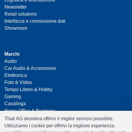
Newsletter
Retail solutions
Interfacce e connessione dati
Showroom
Marchi
Audio
Car Audio & Accessories
Elettronica
Foto & Video
Tempo Libero & Hobby
Gaming
Casalinga
Home Office & Business
Merchandising
Thali AG desidera offrirvi il miglior servizio possibile.
Smart Home
Utilizziamo i cookie per offrirvi la migliore esperienza
Giocattoli