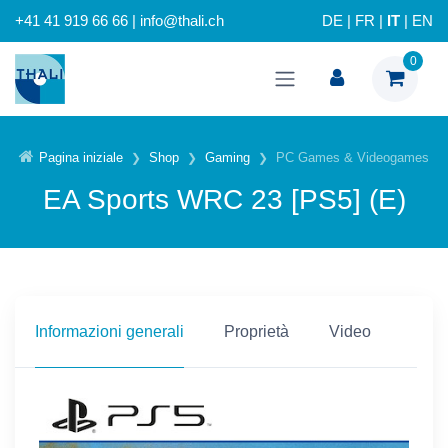
+41 41 919 66 66 | info@thali.ch
DE
|
FR
|
IT
|
EN
0
Pagina iniziale
Shop
Gaming
PC Games & Videogames
EA Sports WRC 23 [PS5] (E)
Informazioni generali
Proprietà
Video