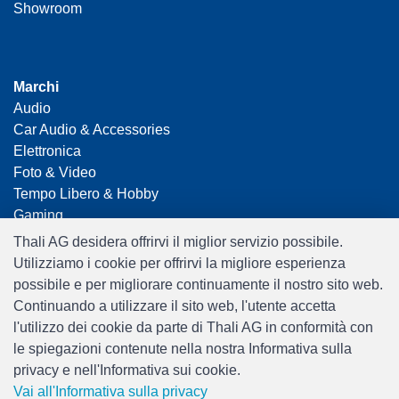
Showroom
Marchi
Audio
Car Audio & Accessories
Elettronica
Foto & Video
Tempo Libero & Hobby
Gaming
Casalinga
Thali AG desidera offrirvi il miglior servizio possibile.
Home Office & Business
Utilizziamo i cookie per offrirvi la migliore esperienza
Merchandising
possibile e per migliorare continuamente il nostro sito web.
Smart Home
Continuando a utilizzare il sito web, l'utente accetta
Giocattoli
l'utilizzo dei cookie da parte di Thali AG in conformità con
Travel
le spiegazioni contenute nella nostra Informativa sulla
privacy e nell'Informativa sui cookie.
Vai all'Informativa sulla privacy