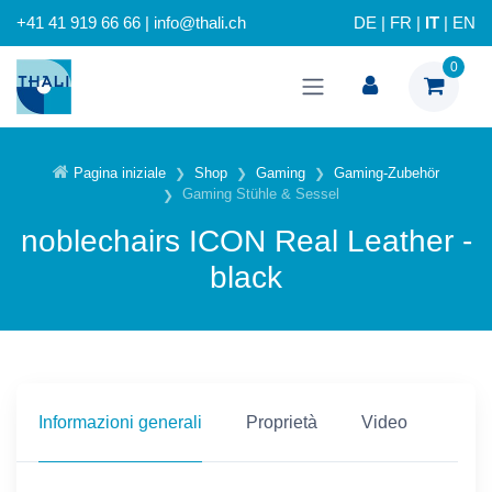
+41 41 919 66 66 | info@thali.ch
DE
|
FR
|
IT
|
EN
0
Pagina iniziale
Shop
Gaming
Gaming-Zubehör
Gaming Stühle & Sessel
noblechairs ICON Real Leather -
black
Informazioni generali
Proprietà
Video