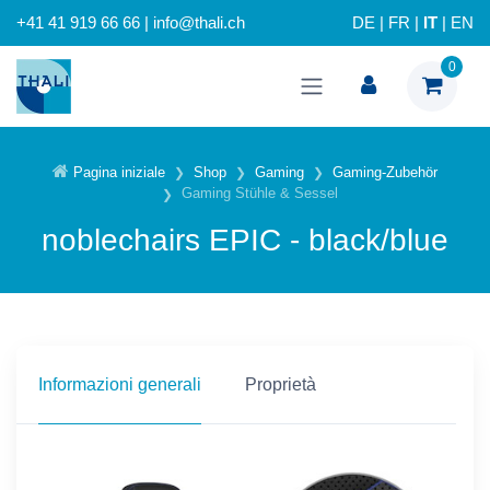
+41 41 919 66 66 | info@thali.ch
DE
|
FR
|
IT
|
EN
0
Pagina iniziale
Shop
Gaming
Gaming-Zubehör
Gaming Stühle & Sessel
noblechairs EPIC - black/blue
Informazioni generali
Proprietà