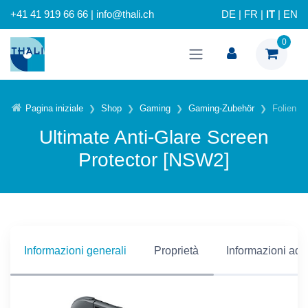
+41 41 919 66 66 | info@thali.ch
DE
|
FR
|
IT
|
EN
0
Pagina iniziale
Shop
Gaming
Gaming-Zubehör
Folien
Ultimate Anti-Glare Screen
Protector [NSW2]
Informazioni generali
Proprietà
Informazioni addi