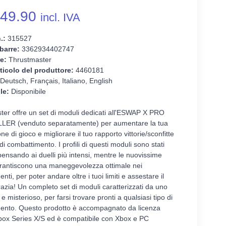
49.90
incl. IVA
.:
315527
barre:
3362934402747
e:
Thrustmaster
ticolo del produttore:
4460181
Deutsch, Français, Italiano, English
le:
Disponibile
ter offre un set di moduli dedicati all'ESWAP X PRO
ER (venduto separatamente) per aumentare la tua
ne di gioco e migliorare il tuo rapporto vittorie/sconfitte
 di combattimento. I profili di questi moduli sono stati
pensando ai duelli più intensi, mentre le nuovissime
arantiscono una maneggevolezza ottimale nei
ti, per poter andare oltre i tuoi limiti e assestare il
razia! Un completo set di moduli caratterizzati da uno
 e misterioso, per farsi trovare pronti a qualsiasi tipo di
ento. Questo prodotto è accompagnato da licenza
Xbox Series X/S ed è compatibile con Xbox e PC