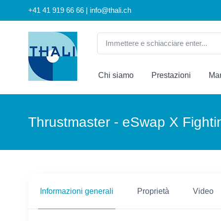
+41 41 919 66 66 | info@thali.ch
Chi siamo
Prestazioni
Mar
Thrustmaster - eSwap X Figh
Informazioni generali
Proprietà
Video