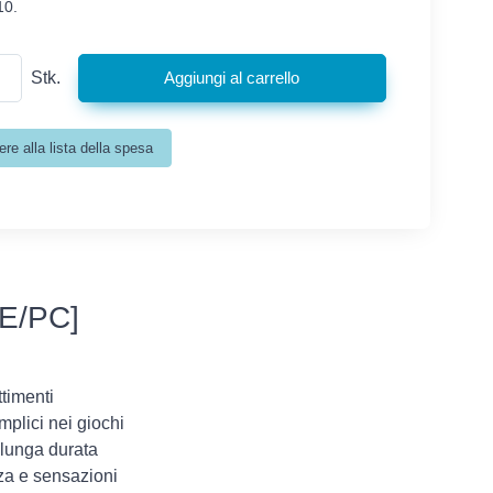
10.
Stk.
NE/PC]
ttimenti
plici nei giochi
i lunga durata
zza e sensazioni