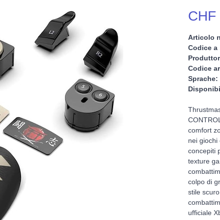
CHF 
Articolo n
Codice a 
Produttor
Codice ar
Sprache:
Disponibi
Thrustmas
CONTROLL
comfort zo
nei giochi
concepiti 
texture g
combattimen
colpo di g
stile scuro
combattim
ufficiale 