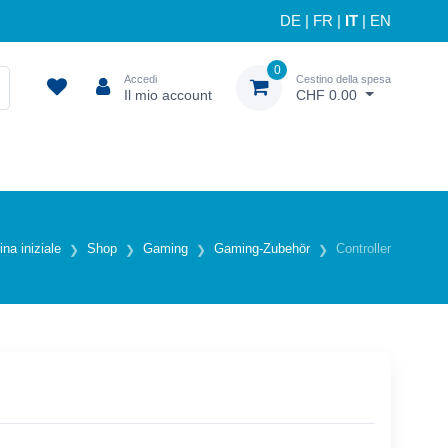
DE
|
FR
|
IT
|
EN
0
Accedi
Cestino della spesa
Il mio account
CHF 0.00
na iniziale
Shop
Gaming
Gaming-Zubehör
Controller