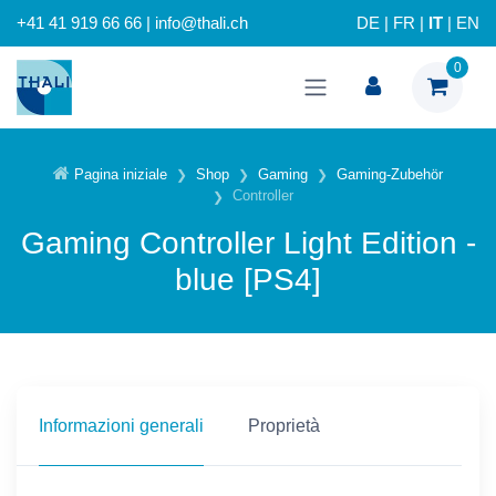
+41 41 919 66 66 | info@thali.ch
DE
|
FR
|
IT
|
EN
0
Pagina iniziale
Shop
Gaming
Gaming-Zubehör
Controller
Gaming Controller Light Edition -
blue [PS4]
Informazioni generali
Proprietà