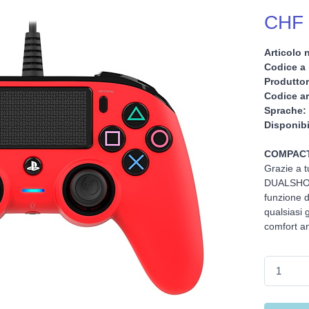
CHF 
Articolo n
Codice a 
Produttor
Codice ar
Sprache:
Disponibi
COMPACT
Grazie a tu
DUALSHOCK 
funzione d
qualsiasi 
comfort an