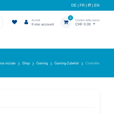
DE
|
FR
|
IT
|
EN
0
Accedi
Cestino della spesa
Il mio account
CHF 0.00
na iniziale
Shop
Gaming
Gaming-Zubehör
Controller