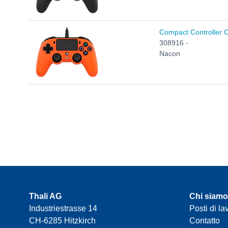
Compact Controller C
308916 -
Nacon
Thali AG
Chi siamo
Industriestrasse 14
Posti di la
CH-6285 Hitzkirch
Contatto