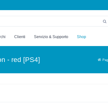
chi
Clienti
Servizio & Supporto
Shop
on - red [PS4]
Pagi