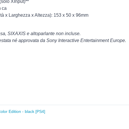
solo XInput)**
 ca
tà x Larghezza x Altezza): 153 x 50 x 96mm
osa, SIXAXIS e altoparlante non incluse.
estata né approvata da Sony Interactive Entertainment Europe.
lor Edition - black [PS4]