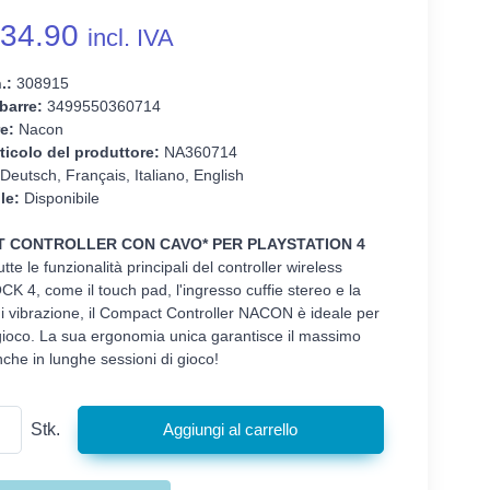
34.90
incl. IVA
.:
308915
barre:
3499550360714
e:
Nacon
ticolo del produttore:
NA360714
Deutsch, Français, Italiano, English
le:
Disponibile
 CONTROLLER CON CAVO* PER PLAYSTATION 4
tte le funzionalità principali del controller wireless
4, come il touch pad, l'ingresso cuffie stereo e la
i vibrazione, il Compact Controller NACON è ideale per
gioco. La sua ergonomia unica garantisce il massimo
che in lunghe sessioni di gioco!
Stk.