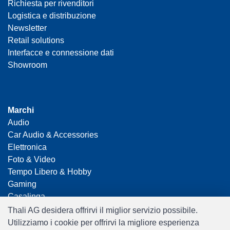
Richiesta per rivenditori
Logistica e distribuzione
Newsletter
Retail solutions
Interfacce e connessione dati
Showroom
Marchi
Audio
Car Audio & Accessories
Elettronica
Foto & Video
Tempo Libero & Hobby
Gaming
Casalinga
Home Office & Business
Thali AG desidera offrirvi il miglior servizio possibile.
Merchandising
Utilizziamo i cookie per offrirvi la migliore esperienza