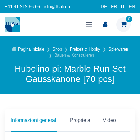
+41 41 919 66 66 | info@thali.ch
DE
|
FR
|
IT
|
EN
0
Pagina iniziale
Shop
Freizeit & Hobby
Spielwaren
Bauen & Konstruieren
Hubelino pi: Marble Run Set
Gausskanone [70 pcs]
Informazioni generali
Proprietà
Video